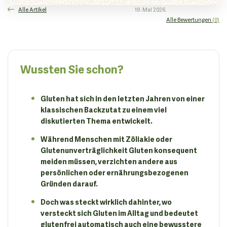
Alle Artikel
19. Mai 2026.
Alle Bewertungen
(0)
Wussten Sie schon?
Gluten hat sich in den letzten Jahren von einer
klassischen Backzutat zu einem viel
diskutierten Thema entwickelt.
Während Menschen mit Zöliakie oder
Glutenunverträglichkeit Gluten konsequent
meiden müssen, verzichten andere aus
persönlichen oder ernährungsbezogenen
Gründen darauf.
Doch was steckt wirklich dahinter, wo
versteckt sich Gluten im Alltag und bedeutet
glutenfrei automatisch auch eine bewusstere