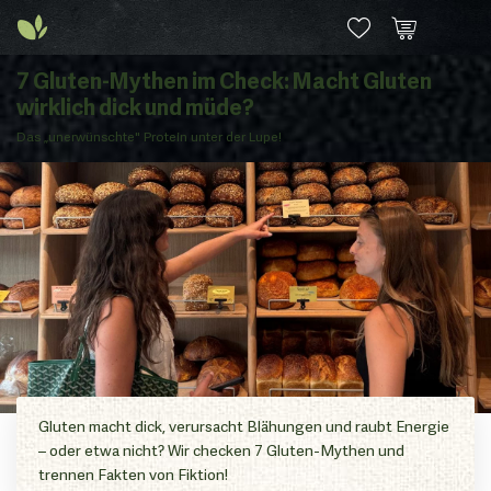
7 Gluten-Mythen im Check: Macht Gluten
wirklich dick und müde?
Das „unerwünschte" Protein unter der Lupe!
Gluten macht dick, verursacht Blähungen und raubt Energie
– oder etwa nicht? Wir checken 7 Gluten-Mythen und
trennen Fakten von Fiktion!