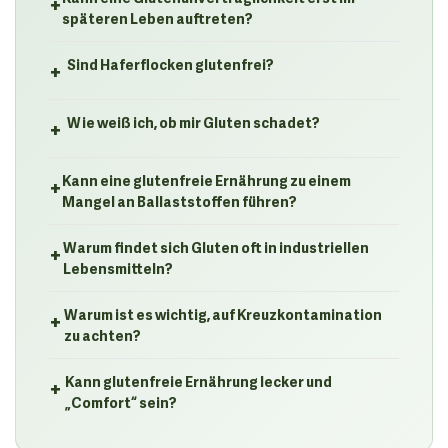
+
späteren Leben auftreten?
+
Sind Haferflocken glutenfrei?
+
Wie weiß ich, ob mir Gluten schadet?
+
Kann eine glutenfreie Ernährung zu einem
Mangel an Ballaststoffen führen?
+
Warum findet sich Gluten oft in industriellen
Lebensmitteln?
+
Warum ist es wichtig, auf Kreuzkontamination
zu achten?
+
Kann glutenfreie Ernährung lecker und
„Comfort“ sein?