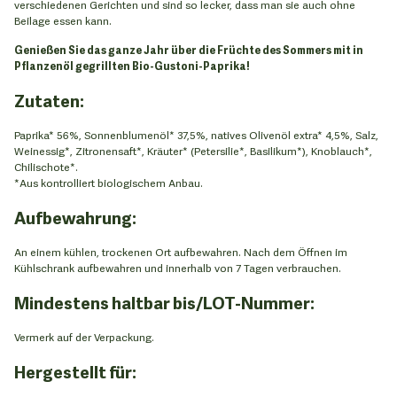
verschiedenen Gerichten und sind so lecker, dass man sie auch ohne
Beilage essen kann.
Genießen Sie das ganze Jahr über die Früchte des Sommers mit in
Pflanzenöl gegrillten Bio-Gustoni-Paprika!
Zutaten:
Paprika* 56%, Sonnenblumenöl* 37,5%, natives Olivenöl extra* 4,5%, Salz,
Weinessig*, Zitronensaft*, Kräuter* (Petersilie*, Basilikum*), Knoblauch*,
Chilischote*.
*Aus kontrolliert biologischem Anbau.
Aufbewahrung:
An einem kühlen, trockenen Ort aufbewahren. Nach dem Öffnen im
Kühlschrank aufbewahren und innerhalb von 7 Tagen verbrauchen.
Mindestens haltbar bis/LOT-Nummer:
Vermerk auf der Verpackung.
Hergestellt für: