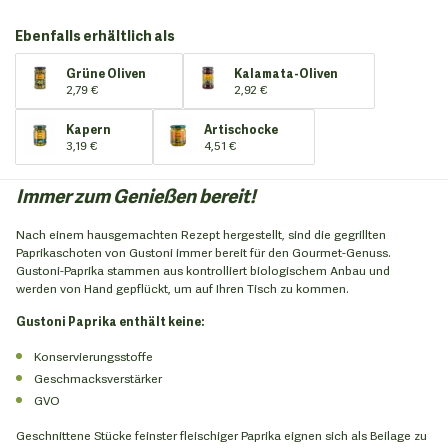
Ebenfalls erhältlich als
Grüne Oliven
Kalamata-Oliven
2,79 €
2,92 €
Kapern
Artischocke
3,19 €
4,51 €
Immer zum Genießen bereit!
Nach einem hausgemachten Rezept hergestellt, sind die gegrillten
Paprikaschoten von Gustoni immer bereit für den Gourmet-Genuss.
Gustoni-Paprika stammen aus kontrolliert biologischem Anbau und
werden von Hand gepflückt, um auf Ihren Tisch zu kommen.
Gustoni Paprika enthält keine:
Konservierungsstoffe
Geschmacksverstärker
GVO
Geschnittene Stücke feinster fleischiger Paprika eignen sich als Beilage zu