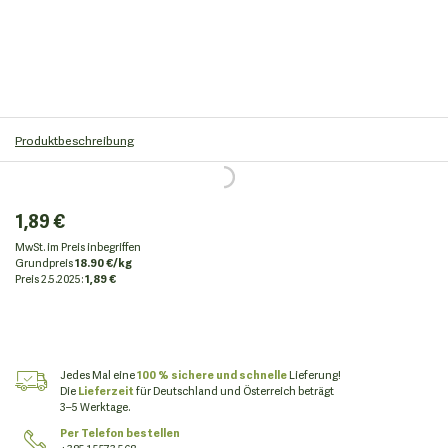
Produktbeschreibung
1,89 €
MwSt. im Preis inbegriffen
Grundpreis
18.90 €/kg
Preis
2.5.2025:
1,89 €
Jedes Mal eine
100 % sichere und schnelle
Lieferung!
Die
Lieferzeit
für Deutschland und Österreich beträgt
3–5 Werktage.
Per Telefon bestellen