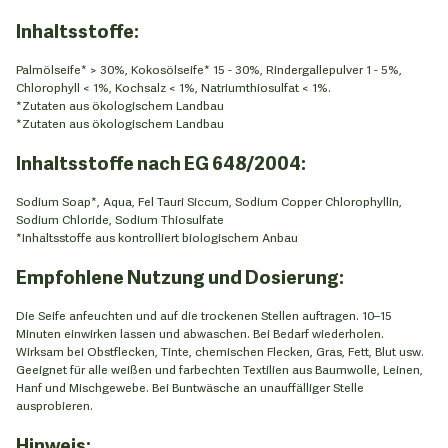
Inhaltsstoffe:
Palmölseife* > 30%, Kokosölseife* 15 - 30%, Rindergallepulver 1 - 5%,
Chlorophyll < 1%, Kochsalz < 1%, Natriumthiosulfat < 1%.
*Zutaten aus ökologischem Landbau
*Zutaten aus ökologischem Landbau
Inhaltsstoffe nach EG 648/2004:
Sodium Soap*, Aqua, Fel Tauri Siccum, Sodium Copper Chlorophyllin,
Sodium Chloride, Sodium Thiosulfate
*Inhaltsstoffe aus kontrolliert biologischem Anbau
Empfohlene Nutzung und Dosierung:
Die Seife anfeuchten und auf die trockenen Stellen auftragen. 10–15
Minuten einwirken lassen und abwaschen. Bei Bedarf wiederholen.
Wirksam bei Obstflecken, Tinte, chemischen Flecken, Gras, Fett, Blut usw.
Geeignet für alle weißen und farbechten Textilien aus Baumwolle, Leinen,
Hanf und Mischgewebe. Bei Buntwäsche an unauffälliger Stelle
ausprobieren.
Hinweis: