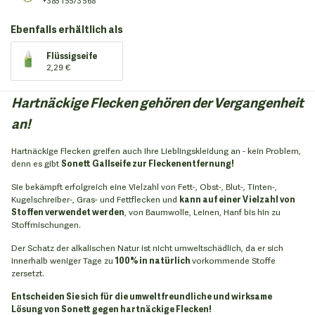
+385 1 5573 568
Ebenfalls erhältlich als
Flüssigseife
2,29 €
Hartnäckige Flecken gehören der Vergangenheit
an!
Hartnäckige Flecken greifen auch Ihre Lieblingskleidung an - kein Problem,
denn es gibt
Sonett Gallseife zur Fleckenentfernung!
Sie bekämpft erfolgreich eine Vielzahl von Fett-, Obst-, Blut-, Tinten-,
Kugelschreiber-, Gras- und Fettflecken und
kann auf einer Vielzahl von
Stoffen verwendet werden
, von Baumwolle, Leinen, Hanf bis hin zu
Stoffmischungen.
Der Schatz der alkalischen Natur ist nicht umweltschädlich, da er sich
innerhalb weniger Tage zu
100% in natürlich
vorkommende Stoffe
zersetzt.
Entscheiden Sie sich für die umweltfreundliche und wirksame
Lösung von Sonett gegen hartnäckige Flecken!