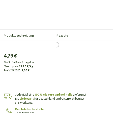
Produktbeschreibung
Rezepte
4,79 €
MwSt. im Preis inbegriffen
Grundpreis
21.29 €/kg
Preis
2.5.2025:
3,99 €
Jedes Mal eine
100 % sichere und schnelle
Lieferung!
Die
Lieferzeit
für Deutschland und Österreich beträgt
3–5 Werktage.
Per Telefon bestellen