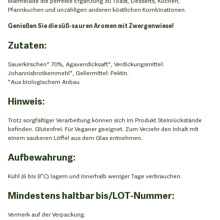
Marmelade die perfekte Ergänzung zu Toast, Desserts, Kuchen,
Pfannkuchen und unzähligen anderen köstlichen Kombinationen.
Genießen Sie die süß-sauren Aromen mit Zwergenwiese!
Zutaten:
Sauerkirschen* 70%, Agavendicksaft*, Verdickungsmittel:
Johannisbrotkernmehl*, Geliermittel: Pektin.
*Aus biologischem Anbau
Hinweis:
Trotz sorgfältiger Verarbeitung können sich im Produkt Steinrückstände
befinden. Glutenfrei. Für Veganer geeignet. Zum Verzehr den Inhalt mit
einem sauberen Löffel aus dem Glas entnehmen.
Aufbewahrung:
Kühl (6 bis 8°C) lagern und innerhalb weniger Tage verbrauchen.
Mindestens haltbar bis/LOT-Nummer:
Vermerk auf der Verpackung.