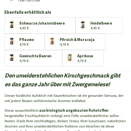
+385 1 5573 568
Ebenfalls erhältlich als
Schwarze Johannisbeere
Heidelbeere
4,45 €
4,45 €
Pflaume
Pfirsich & Maracuja
4,79 €
4,79 €
Gemischte Beeren
Aprikose
4,79 €
4,79 €
Den unwiderstehlichen Kirschgeschmack gibt
es das ganze Jahr über mit Zwergenwiese!
Dieser köstliche Aufstrich mit Sauerkirschen ist ein gesunder Genuss, der
mit jedem Bissen verführerische Aromen entfaltet.
Diese ausschließlich
aus biologisch angebauten Rohstoffen
hergestellte Fruchtaufstrich verbirgt eine Fülle unwiderstehlicher süßer
Noten. Dank ihrer reichhaltigen, dicken Textur, ihrer luxuriösen, natürlichen
Aromen und ihrer unwiderstehlichen Rottöne von Kirschen ist diese