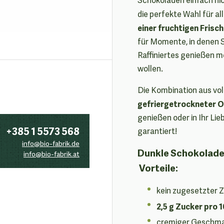
die perfekte Wahl für all
einer fruchtigen Frisc
für Momente, in denen 
Raffiniertes genießen m
wollen.
Die Kombination aus v
gefriergetrockneter 
genießen oder in Ihr Li
+385 1 5573 568
garantiert!
info@bio-fabrik.de
Dunkle Schokolade
info@bio-fabrik.at
Vorteile:
kein zugesetzter 
2,5 g Zucker pro 1
cremiger Geschm