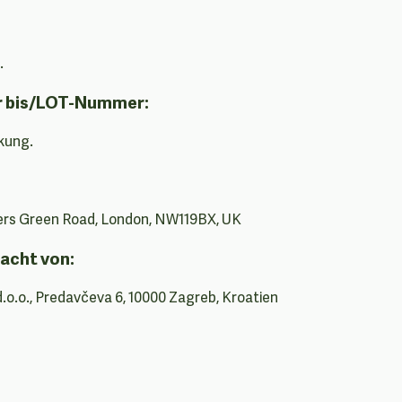
.
r bis/LOT-Nummer:
kung.
ders Green Road, London, NW119BX, UK
acht von:
d.o.o., Predavčeva 6, 10000 Zagreb, Kroatien