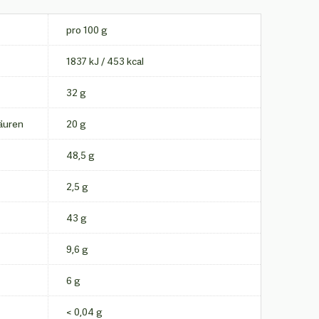
pro 100 g
1837 kJ / 453 kcal
32 g
säuren
20 g
48,5 g
2,5 g
43 g
9,6 g
6 g
< 0,04 g