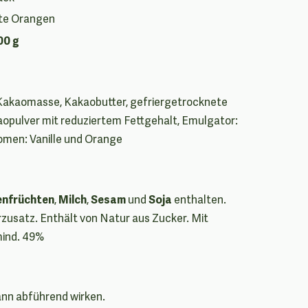
erte Orangen
00 g
 Kakaomasse, Kakaobutter, gefriergetrocknete
aopulver mit reduziertem Fettgehalt, Emulgator:
romen: Vanille und Orange
enfrüchten
Milch
Sesam
Soja
,
,
und
enthalten.
zusatz. Enthält von Natur aus Zucker. Mit
mind. 49%
nn abführend wirken.