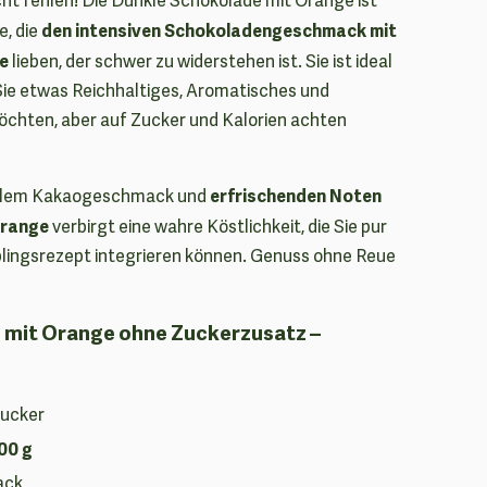
den intensiven Schokoladengeschmack mit
e, die
he
lieben, der schwer zu widerstehen ist. Sie ist ideal
Sie etwas Reichhaltiges, Aromatisches und
öchten, aber auf Zucker und Kalorien achten
erfrischenden Noten
ollem Kakaogeschmack und
Orange
verbirgt eine wahre Köstlichkeit, die Sie pur
eblingsrezept integrieren können. Genuss ohne Reue
 mit Orange ohne Zuckerzusatz –
Zucker
00 g
ack