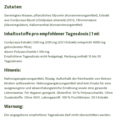
Zutaten:
Gereinigtes Wasser, pflanzliches Glycerin (Konservierungsmittel), Extrakt
aus Cordyceps-Myzel (
Cordyceps sinensis
) (20:1), Citronensäure
(Säureregulator), Kaliumsorbat (Konservierungsmittel)
Inhaltsstoffe pro empfohlener Tagesdosis | 1 ml:
Cordyceps-Extrakt | 200 mg (200 mg (20:1-Extrakt) entspricht 4000 mg
getrockneter Pilze)
davon Polysaccharide | 100 mg
Empfohlene Tagesdosis nicht festgelegt. Packung enthält 15 bis 30
Tagesdosen.
Hinweis:
Nahrungsergänzungsmittel, flüssig. Außerhalb der Reichweite von kleinen
Kindern aufbewahren. Nahrungsergänzungsmittel sind kein Ersatz für eine
ausgewogene und abwechslungsreiche Ernährung sowie eine gesunde
Lebensweise. Für Veganer geeignet. Glutenfrei. 50 % Polysaccharide. Ohne
Zusatzstoffe. Ohne GVO. Laborgeprüft. 100 % Fruchtkörper. 20:1-Extrakt.
Warnung:
Die angegebene empfohlene Tagesdosis darf nicht überschritten werden.