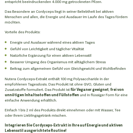
entspricht beeindruckenden 4.000 mg getrockneten Pilzen.
Das Besondere an Cordyceps liegt in seiner Beliebtheit bei aktiven
Menschen und allen, die Energie und Ausdauer im Laufe des Tages fördern
möchten.
Vorteile des Produkts:
Energie und Ausdauer während eines aktiven Tages
Gefühl von Leichtigkeit und täglicher Vitalität
Natürliche Ergänzung für einen aktiven Lebensstil
Besserer Umgang des Organismus mit alltäglichem Stress
Beitrag zum allgemeinen Gefühl von Gleichgewicht und Wohlbefinden
Nutera Cordyceps-Extrakt enthält 100 mg Polysaccharide in der
empfohlenen Tagesdosis. Das Produkt ist ohne GVO, Gluten und
Zusatzstoffe formuliert. Das Produkt ist
für Veganer geeignet
,
frei von
unnötigen Inhaltsstoffen und Füllstoffen
und in flüssiger Form für eine
einfache Anwendung erhältlich.
Einfach 1 bis 2 ml des Produkts direkt einnehmen oder mit Wasser, Tee
oder Ihrem Lieblingsgetränk mischen.
Integrieren Sie Cordyceps-Extrakt in Ihre auf Energie und aktiven
Lebensstil ausgerichtete Routine!