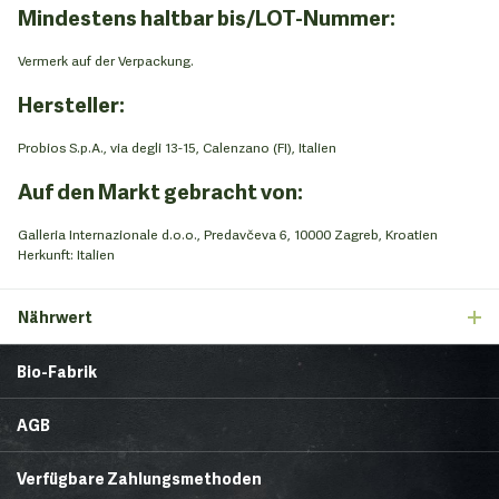
Mindestens haltbar bis/LOT-Nummer:
Vermerk auf der Verpackung.
Hersteller:
Probios S.p.A., via degli 13-15, Calenzano (FI), Italien
Auf den Markt gebracht von:
Galleria Internazionale d.o.o., Predavčeva 6, 10000 Zagreb, Kroatien
Herkunft: Italien
Nährwert
Bio-Fabrik
Startseite
Über uns
AGB
News
Brands & Trends
Lieferbedingungen
Zahlungsmethoden
Gesunde Ecke
Rezepte
Verfügbare Zahlungsmethoden
Reklamationen
Datenschutzerklärung
FAQ
Unsere Läden