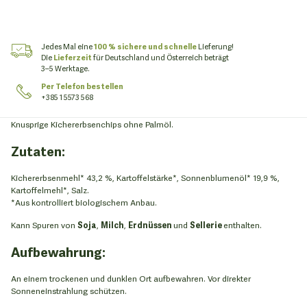
Jedes Mal eine
100 % sichere und schnelle
Lieferung!
Die
Lieferzeit
für Deutschland und Österreich beträgt
3–5 Werktage.
Per Telefon bestellen
+385 1 5573 568
Knusprige Kichererbsenchips ohne Palmöl.
Zutaten:
Kichererbsenmehl* 43,2 %, Kartoffelstärke*, Sonnenblumenöl* 19,9 %,
Kartoffelmehl*, Salz.
*Aus kontrolliert biologischem Anbau.
Kann Spuren von
Soja
,
Milch
,
Erdnüssen
und
Sellerie
enthalten.
Aufbewahrung:
An einem trockenen und dunklen Ort aufbewahren. Vor direkter
Sonneneinstrahlung schützen.