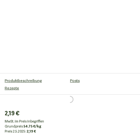
Produktbeschreibung
Posts
Rezepte
2,19 €
MwSt. im Preis inbegriffen
Grundpreis
54.75 €/kg
Preis
2.5.2025:
2,19 €