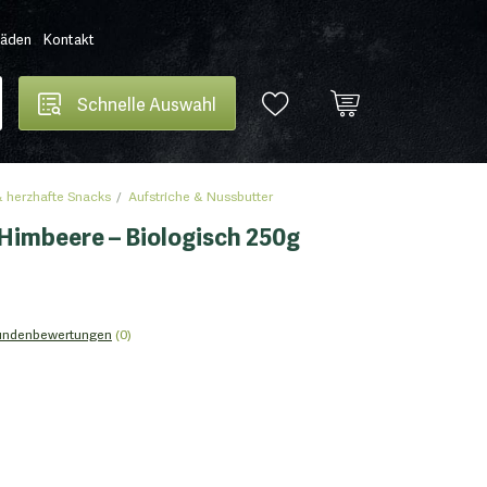
Läden
Kontakt
Schnelle Auswahl
 herzhafte Snacks
Aufstriche & Nussbutter
imbeere – Biologisch 250g
undenbewertungen
(0)