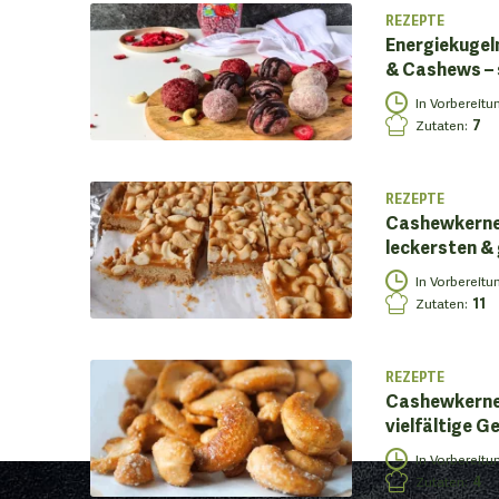
REZEPTE
Energiekugel
& Cashews – 
In Vorbereitu
Zutaten
:
7
REZEPTE
Cashewkerne –
leckersten &
In Vorbereitu
Zutaten
:
11
REZEPTE
Cashewkerne 
vielfältige G
In Vorbereitu
Zutaten
:
4