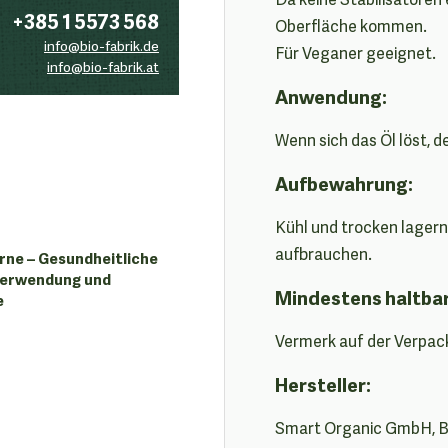
+385 1 5573 568
Oberfläche kommen.
info@bio-fabrik.de
Für Veganer geeignet.
info@bio-fabrik.at
Anwendung:
Wenn sich das Öl löst, d
Aufbewahrung:
Kühl und trocken lager
aufbrauchen.
ne – Gesundheitliche
 Verwendung und
Mindestens haltba
e
Vermerk auf der Verpac
Hersteller:
Smart Organic GmbH, B