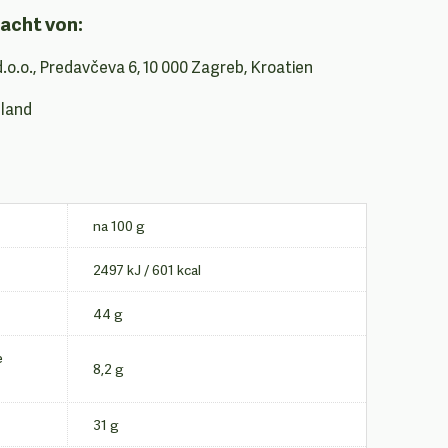
acht von:
d.o.o., Predavčeva 6, 10 000 Zagreb, Kroatien
hland
na 100 g
2497 kJ / 601 kcal
44 g
e
8,2 g
31 g