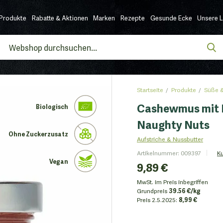
Produkte
Rabatte & Aktionen
Marken
Rezepte
Gesunde Ecke
Unsere 
Startseite
Produkte
Süße &
Cashewmus mit H
Biologisch
Naughty Nuts
Ohne Zuckerzusatz
Aufstriche & Nussbutter
Artikelnummer
:
009397
K
Vegan
9,89 €
MwSt. im Preis inbegriffen
Grundpreis
39.56 €/kg
Preis
2.5.2025:
8,99 €