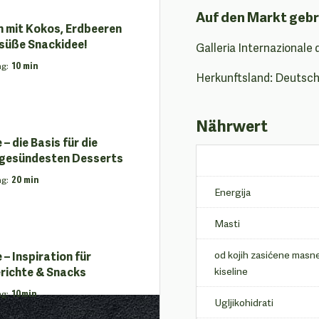
Auf den Markt gebr
n mit Kokos, Erdbeeren
süße Snackidee!
Galleria Internazionale 
ng
:
10 min
Herkunftsland: Deutsc
Nährwert
 die Basis für die
 gesündesten Desserts
ng
:
20 min
Energija
Masti
– Inspiration für
od kojih zasićene masn
erichte & Snacks
kiseline
ng
:
10min
Ugljikohidrati