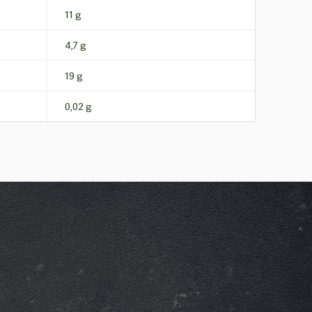
11 g
4,7 g
19 g
0,02 g