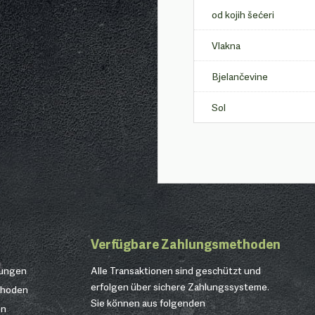
od kojih šećeri
Vlakna
Bjelančevine
Sol
Verfügbare Zahlungsmethoden
gungen
Alle Transaktionen sind geschützt und
erfolgen über sichere Zahlungssysteme.
thoden
Sie können aus folgenden
en