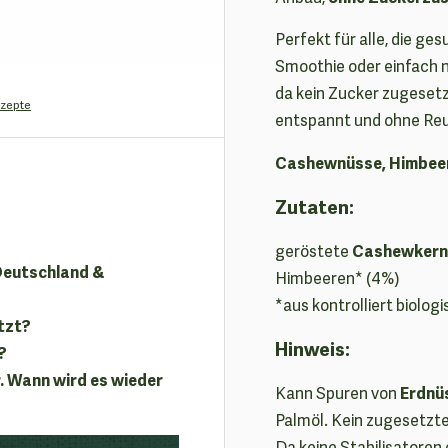
Perfekt für alle, die ge
Smoothie oder einfach n
da kein Zucker zugesetz
zepte
entspannt und ohne Re
Cashewnüsse, Himbeere
Zutaten:
Cashewkern
geröstete
 Deutschland &
Himbeeren* (4%)
*aus kontrolliert biolo
tzt?
Hinweis:
?
. Wann wird es wieder
Erdnü
Kann Spuren von
Palmöl. Kein zugesetzte
Da keine Stabilisatoren