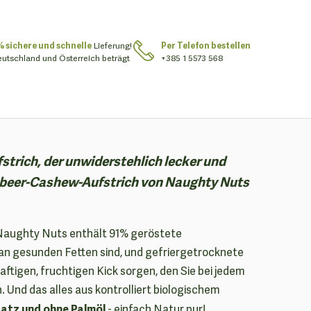
% sichere und schnelle
Lieferung!
Per Telefon bestellen
eutschland und Österreich beträgt
+385 1 5573 568
strich, der unwiderstehlich lecker und
mbeer-Cashew-Aufstrich von Naughty Nuts
aughty Nuts enthält 91% geröstete
an gesunden Fetten sind, und gefriergetrocknete
aftigen, fruchtigen Kick sorgen, den Sie bei jedem
 Und das alles aus kontrolliert biologischem
atz und ohne Palmöl
- einfach Natur pur!