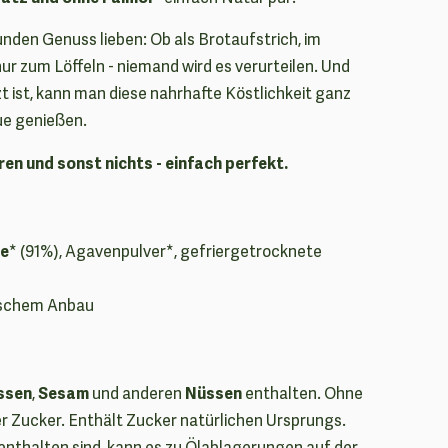
sunden Genuss lieben: Ob als Brotaufstrich, im
ur zum Löffeln - niemand wird es verurteilen. Und
t ist, kann man diese nahrhafte Köstlichkeit ganz
ue genießen.
n und sonst nichts - einfach perfekt.
e
* (91%), Agavenpulver*, gefriergetrocknete
gischem Anbau
ssen
Sesam
Nüssen
,
und anderen
enthalten. Ohne
r Zucker. Enthält Zucker natürlichen Ursprungs.
 enthalten sind, kann es zu Ölablagerungen auf der