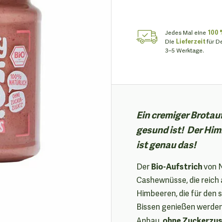
Jedes Mal eine
100 
Die
Lieferzeit
für D
3–5 Werktage.
Ein cremiger Brotauf
gesund ist! Der Hi
ist genau das!
Bio-Aufstrich
Der
von N
Cashewnüsse, die reich 
Himbeeren, die für den s
Bissen genießen werden.
ohne Zuckerzus
Anbau,