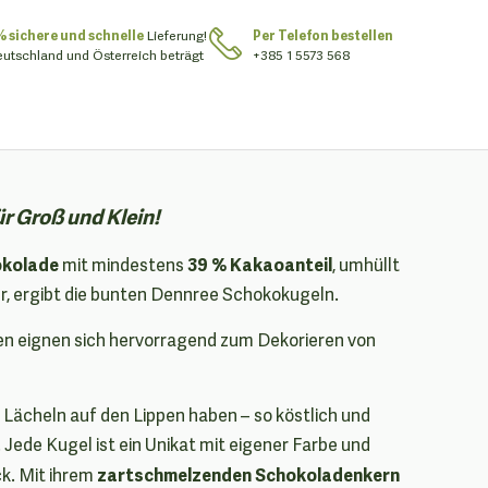
% sichere und schnelle
Lieferung!
Per Telefon bestellen
eutschland und Österreich beträgt
+385 1 5573 568
ür Groß und Klein!
okolade
39 % Kakaoanteil
mit mindestens
, umhüllt
ur, ergibt die bunten Dennree Schokokugeln.
en eignen sich hervorragend zum Dekorieren von
in Lächeln auf den Lippen haben – so köstlich und
! Jede Kugel ist ein Unikat mit eigener Farbe und
zartschmelzenden Schokoladenkern
k. Mit ihrem