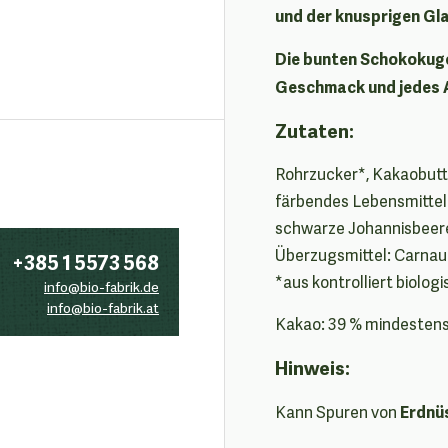
und der knusprigen Gl
Die bunten Schokokuge
Geschmack und jedes A
Zutaten:
Rohrzucker*, Kakaobutte
färbendes Lebensmittel: 
schwarze Johannisbeere
Überzugsmittel: Carnau
+385 1 5573 568
*aus kontrolliert biolo
info@bio-fabrik.de
info@bio-fabrik.at
Kakao: 39 % mindestens 
Hinweis:
Erdnü
Kann Spuren von