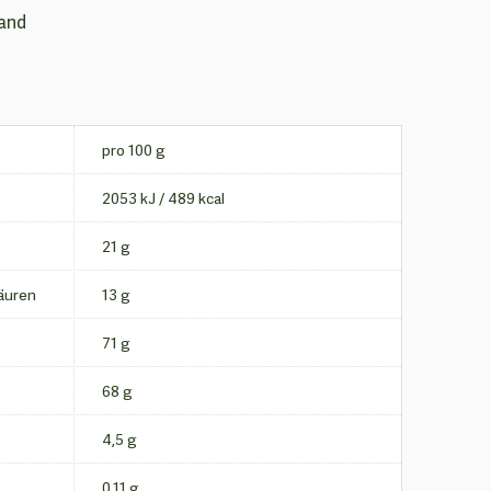
land
pro 100 g
2053 kJ / 489 kcal
21 g
säuren
13 g
71 g
68 g
4,5 g
0,11 g