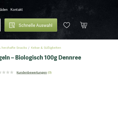
Läden
Kontakt
Schnelle Auswahl
 herzhafte Snacks
Kekse & Süßigkeiten
eln – Biologisch 100g Dennree
Kundenbewertungen
(0)