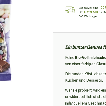
Jedes Mal eine
100 
Die
Lieferzeit
für D
3–5 Werktage.
Ein bunter Genuss f
Bio-Vollmilchsch
Feine
von einer farbigen Glas
Die runden Köstlichkeit
Kuchen und Desserts.
Wer sie probiert, wird e
unwiderstehlich sind sie
individuellem Geschmac