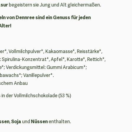
asur
begeistern sie Jung und Alt gleichermaßen.
ln von Dennree sind ein Genuss für jeden
lter!
r*, Vollmilchpulver*, Kakaomasse*, Reisstärke*,
Spirulina-Konzentrat*, Apfel*, Karotte*, Rettich*,
*; Verdickungsmittel: Gummi Arabicum*;
bawachs*; Vanillepulver*.
gischem Anbau
in der Vollmilchschokolade (53 %)
ssen
Soja
Nüssen
,
und
enthalten.