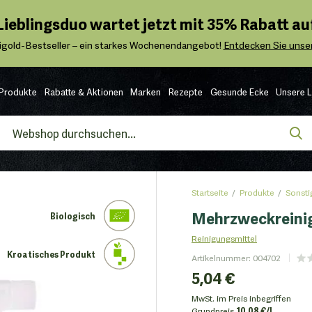
 Lieblingsduo wartet jetzt mit 35% Rabatt auf
igold-Bestseller – ein starkes Wochenendangebot!
Entdecken Sie unser
Produkte
Rabatte & Aktionen
Marken
Rezepte
Gesunde Ecke
Unsere 
Startseite
Produkte
Sonsti
Mehrzweckreinig
Biologisch
Reinigungsmittel
Kroatisches Produkt
Artikelnummer
:
004702
5,04 €
MwSt. im Preis inbegriffen
Grundpreis
10.08 €/l