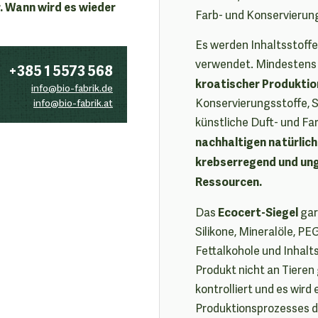
. Wann wird es wieder
Farb- und Konservierung
Es werden Inhaltsstoffe 
verwendet. Mindestens 
+385 1 5573 568
kroatischer Produktio
info@bio-fabrik.de
Konservierungsstoffe, S
info@bio-fabrik.at
künstliche Duft- und Fa
nachhaltigen natürlich
krebserregend und ung
Ressourcen.
Ecocert-Siegel
Das
gar
Silikone, Mineralöle, PE
Fettalkohole und Inhalt
Produkt nicht an Tieren
kontrolliert und es wir
Produktionsprozesses du