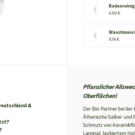
Bodenreinig
6,60 €
Waschmasc
9,16 €
Pflanzlicher Allzwec
Oberflächen!
 Deutschland &
Der Bio-Partner bei der
Ätherische Salbei- und 
tzt?
Schmutz von Keramikflie
?
Laminat, lackiertem Hol