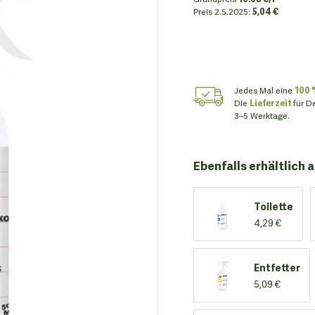
Preis
2.5.2025:
5,04 €
Jedes Mal eine
100 
Die
Lieferzeit
für D
3–5 Werktage.
Ebenfalls erhältlich a
Toilette
4,29 €
Entfetter
5,09 €