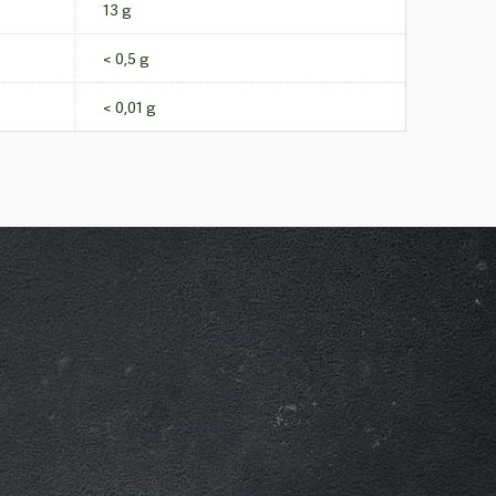
13 g
< 0,5 g
< 0,01 g