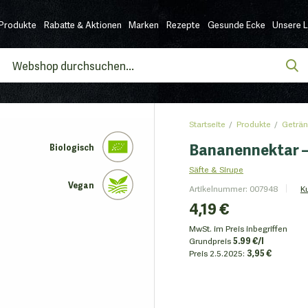
Produkte
Rabatte & Aktionen
Marken
Rezepte
Gesunde Ecke
Unsere 
Startseite
Produkte
Geträn
Bananennektar – 
Biologisch
Säfte & Sirupe
Vegan
Artikelnummer
:
007948
K
4,19 €
MwSt. im Preis inbegriffen
Grundpreis
5.99 €/l
Preis
2.5.2025:
3,95 €