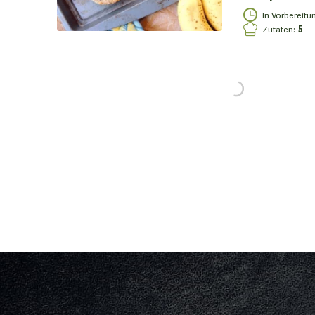
In Vorbereitu
Zutaten
:
5