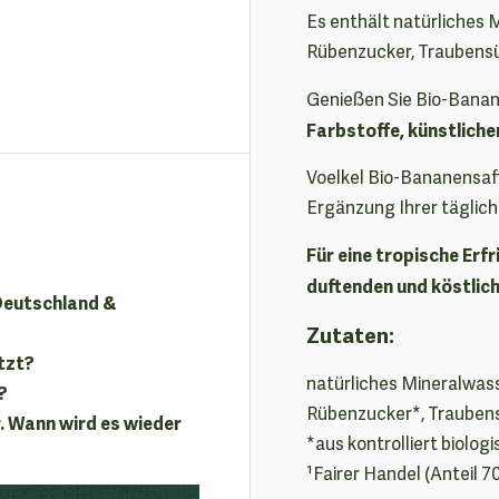
Es enthält natürliches 
Rübenzucker, Traubens
Genießen Sie Bio-Banan
Farbstoffe, künstlich
Voelkel Bio-Bananensaft
Ergänzung Ihrer täglic
Für eine tropische Erfr
duftenden und köstlic
 Deutschland &
Zutaten:
tzt?
natürliches Mineralwass
?
Rübenzucker*, Trauben
. Wann wird es wieder
*aus kontrolliert biolo
¹Fairer Handel (Anteil 