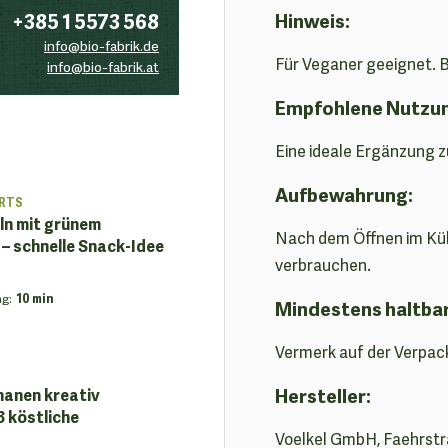
+385 1 5573 568
Hinweis:
info@bio-fabrik.de
Für Veganer geeignet. B
info@bio-fabrik.at
Empfohlene Nutzu
Eine ideale Ergänzung z
Aufbewahrung:
RTS
n mit grünem
Nach dem Öffnen im Küh
– schnelle Snack-Idee
verbrauchen.
ng
:
10 min
Mindestens haltba
Vermerk auf der Verpac
Hersteller:
nanen kreativ
 köstliche
Voelkel GmbH, Faehrstr