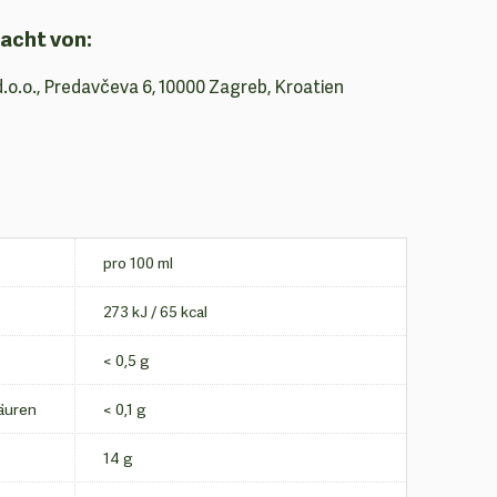
acht von:
d.o.o., Predavčeva 6, 10000 Zagreb, Kroatien
pro 100 ml
273 kJ / 65 kcal
< 0,5 g
äuren
< 0,1 g
14 g