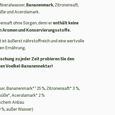
Bananenmark
Mineralwasser,
, Zitronensaft,
üße und Acerolamark.
enthält keine
ensaft ohne Sorgen, denn er
en Aromen und Konservierungsstoffe.
 ist äußerst nährstoffreich und eine wertvolle
hen Ernährung.
ischung zu jeder Zeit probieren Sie den
hen Voelkel-Bananennektar!
er, Bananenmark*¹ 25 %, Zitronensaft* 3 %,
süße*, Acerolamark* 2 %
gischem Anbau
70 %, außer Wasser)