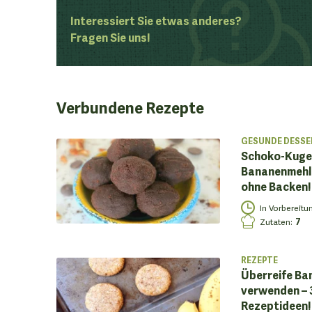
Interessiert Sie etwas anderes?
Fragen Sie uns!
Verbundene
Rezepte
GESUNDE DESSE
Schoko-Kugel
Bananenmehl 
ohne Backen!
In Vorbereitu
Zutaten
:
7
REZEPTE
Überreife Ba
verwenden – 3
Rezeptideen!