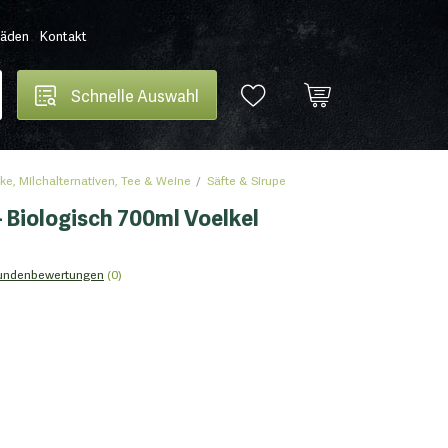
Läden
Kontakt
Schnelle Auswahl
ke, Milchalternativen, Tee & Weine
Säfte & Sirupe
Biologisch 700ml Voelkel
undenbewertungen
(0)