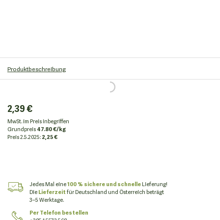
Produktbeschreibung
2,39 €
MwSt. im Preis inbegriffen
Grundpreis
47.80 €/kg
Preis
2.5.2025:
2,25 €
Jedes Mal eine
100 % sichere und schnelle
Lieferung!
Die
Lieferzeit
für Deutschland und Österreich beträgt
3–5 Werktage.
Per Telefon bestellen