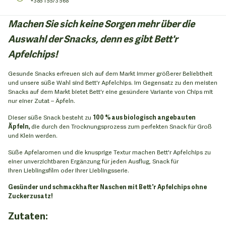
+385 1 5573 568
Machen Sie sich keine Sorgen mehr über die
Auswahl der Snacks, denn es gibt Bett'r
Apfelchips!
Gesunde Snacks erfreuen sich auf dem Markt immer größerer Beliebtheit
und unsere süße Wahl sind Bett'r Apfelchips. Im Gegensatz zu den meisten
Snacks auf dem Markt bietet Bett'r eine gesündere Variante von Chips mit
nur einer Zutat – Äpfeln.
Dieser süße Snack besteht zu
100 % aus biologisch angebauten
Äpfeln,
die durch den Trocknungsprozess zum perfekten Snack für Groß
und Klein werden.
Süße Apfelaromen und die knusprige Textur machen Bett'r Apfelchips zu
einer unverzichtbaren Ergänzung für jeden Ausflug, Snack für
Ihren Lieblingsfilm oder Ihrer Lieblingsserie.
Gesünder und schmackhafter Naschen mit Bett'r Apfelchips ohne
Zuckerzusatz!
Zutaten: