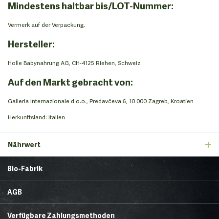
Mindestens haltbar bis/LOT-Nummer:
Vermerk auf der Verpackung.
Hersteller:
Holle Babynahrung AG, CH-4125 Riehen, Schweiz
Auf den Markt gebracht von:
Galleria Internazionale d.o.o., Predavčeva 6, 10 000 Zagreb, Kroatien
Herkunftsland: Italien
Nährwert
Bio-Fabrik
Startseite
Über uns
AGB
News
Brands & Trends
Lieferbedingungen
Zahlungsmethoden
Gesunde Ecke
Rezepte
Verfügbare Zahlungsmethoden