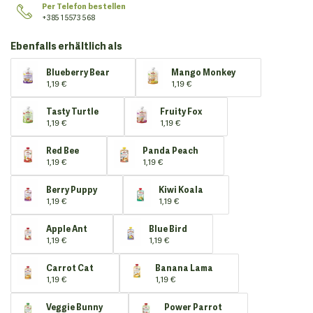
Per Telefon bestellen
+385 1 5573 568
Ebenfalls erhältlich als
Blueberry Bear
Mango Monkey
1,19 €
1,19 €
Tasty Turtle
Fruity Fox
1,19 €
1,19 €
Red Bee
Panda Peach
1,19 €
1,19 €
Berry Puppy
Kiwi Koala
1,19 €
1,19 €
Apple Ant
Blue Bird
1,19 €
1,19 €
Carrot Cat
Banana Lama
1,19 €
1,19 €
Veggie Bunny
Power Parrot