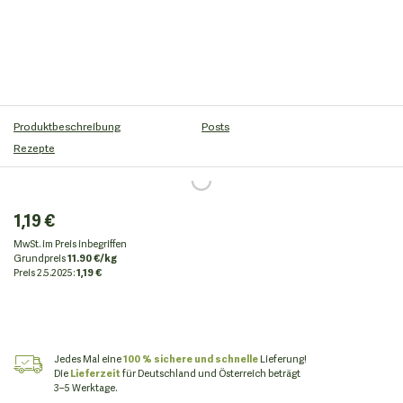
Produktbeschreibung
Posts
Rezepte
1,19 €
MwSt. im Preis inbegriffen
Grundpreis
11.90 €/kg
Preis
2.5.2025:
1,19 €
Jedes Mal eine
100 % sichere und schnelle
Lieferung!
Die
Lieferzeit
für Deutschland und Österreich beträgt
3–5 Werktage.