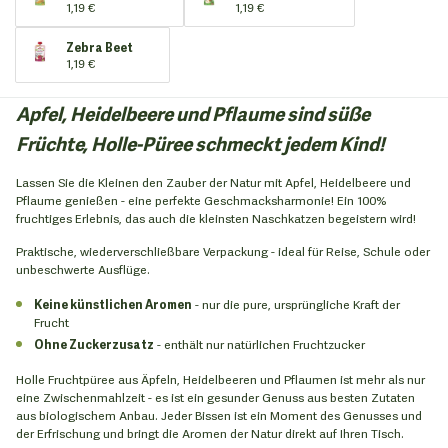
1,19 €
1,19 €
Zebra Beet
1,19 €
Apfel, Heidelbeere und Pflaume sind süße
Früchte, Holle-Püree schmeckt jedem Kind!
Lassen Sie die Kleinen den Zauber der Natur mit Apfel, Heidelbeere und
Pflaume genießen - eine perfekte Geschmacksharmonie! Ein 100%
fruchtiges Erlebnis, das auch die kleinsten Naschkatzen begeistern wird!
Praktische, wiederverschließbare Verpackung - ideal für Reise, Schule oder
unbeschwerte Ausflüge.
Keine künstlichen Aromen
- nur die pure, ursprüngliche Kraft der
Frucht
Ohne Zuckerzusatz
- enthält nur natürlichen Fruchtzucker
Holle Fruchtpüree aus Äpfeln, Heidelbeeren und Pflaumen ist mehr als nur
eine Zwischenmahlzeit - es ist ein gesunder Genuss aus besten Zutaten
aus biologischem Anbau. Jeder Bissen ist ein Moment des Genusses und
der Erfrischung und bringt die Aromen der Natur direkt auf Ihren Tisch.