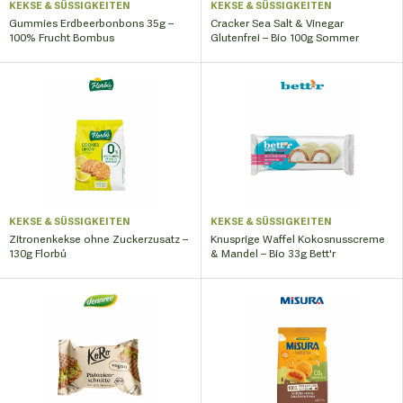
KEKSE & SÜSSIGKEITEN
KEKSE & SÜSSIGKEITEN
Gummies Erdbeerbonbons 35g –
Cracker Sea Salt & Vinegar
100% Frucht Bombus
Glutenfrei – Bio 100g Sommer
KEKSE & SÜSSIGKEITEN
KEKSE & SÜSSIGKEITEN
Zitronenkekse ohne Zuckerzusatz –
Knusprige Waffel Kokosnusscreme
130g Florbú
& Mandel – Bio 33g Bett'r